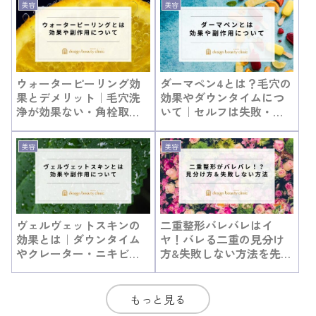
美容
美容
ウォーターピーリング効
ダーマペン4とは？毛穴の
果とデメリット｜毛穴洗
効果やダウンタイムにつ
浄が効果ない・角栓取れ
いて｜セルフは失敗・効
ないのは本当か
果なし？
美容
美容
ヴェルヴェットスキンの
二重整形バレバレはイ
効果とは｜ダウンタイム
ヤ！バレる二重の見分け
やクレーター・ニキビ跡
方&失敗しない方法を先生
の頻度について
に聞いてきた
もっと見る